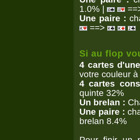
1.0% |
==
Une paire :
cha
==>
Si au flop vo
4 cartes d'un
votre couleur à
4 cartes cons
quinte 32%
Un brelan :
Cha
Une paire :
cha
brelan 8.4%
Pour finir un 