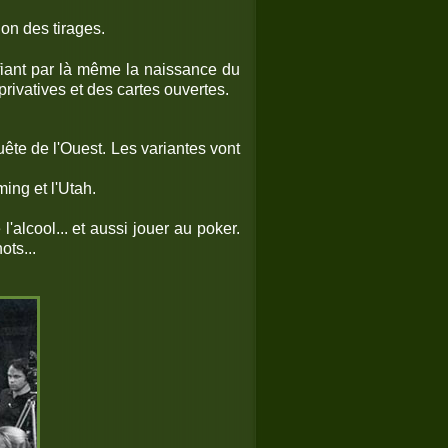
ion des tirages.
fiant par là même la naissance du
rivatives et des cartes ouvertes.
ête de l'Ouest. Les variantes vont
ing et l'Utah.
'alcool... et aussi jouer au poker.
ots...