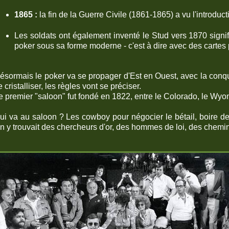
1865 :
la fin de la Guerre Civile (1861-1865) a vu l'introduct
Les soldats ont également inventé le Stud vers 1870 signi
poker sous sa forme moderne - c'est à dire avec des cartes p
ésormais le poker va se propager d'Est en Ouest, avec la conqu
e cristalliser, les règles vont se préciser.
e premier "saloon" fut fondé en 1822, entre le Colorado, le Wyom
ui va au saloon ? Les cowboy pour négocier le bétail, boire de l
n y trouvait des chercheurs d'or, des hommes de loi, des chemin