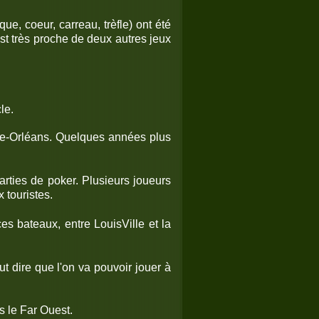
ue, coeur, carreau, trèfle) ont été
st très proche de deux autres jeux
le.
le-Orléans. Quelques années plus
arties de poker. Plusieurs joueurs
 touristes.
s bateaux, entre LouisVille et la
ut dire que l'on va pouvoir jouer à
s le Far Ouest.