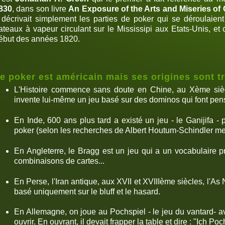
830
, dans son livre
An Exposure of the Arts and Miseries of
 décrivait simplement les parties de poker qui se déroulaien
ateaux à vapeur circulant sur le Mississipi aux Etats-Unis, et 
ébut des années 1820.
e poker est américain mais ses origines sont tr
L'Histoire commence sans doute en Chine, au Xème siè
invente lui-même un jeu basé sur des dominos qui font pens
En Inde, 600 ans plus tard a existé un jeu - le Ganijifa - 
poker (selon les recherches de Albert Houtum-Schindler m
En Angleterre, le Bragg est un jeu qui a un vocabulaire 
combinaisons de cartes...
En Perse, l'Iran antique, aux XVII et XVIIIème siècles, l'As 
basé uniquement sur le bluff et le hasard.
En Allemagne, on joue au Pochspiel - le jeu du vantard- a
ouvrir. En ouvrant, il devait frapper la table et dire : "Ich Poc