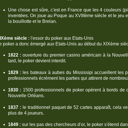
Une chose est sûre, c'est en France que les 4 couleurs (piq
inventées. On joue au Poque au XVIIIème siècle et le jeu e
la bouillotte et le Brelan.
IXème siècle :
l'essor du poker aux Etats-Unis
e poker a donc émergé aux Etats-Unis au début du XIXème sièc
1822 :
ouverture du premier casino américain à la Nouvel
tard, le poker devient interdit.
1829 :
les bateaux à aubes du Mississipi accueillent les p
professionnels écrèment les parties qui attirent de nombreux
1830 :
1500 professionnels de poker opèrent à bords de ce
Nouvelle Orléans.
1837 :
le traditionnel paquet de 52 cartes apparaît, cela ve
plus de 4 joueurs.
1849 :
sur les pas des chercheurs d'or, le poker s'étend dan