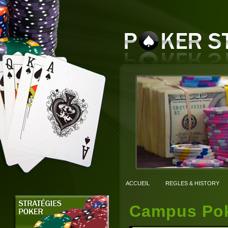
ACCUEIL
REGLES & HISTORY
Campus Pok