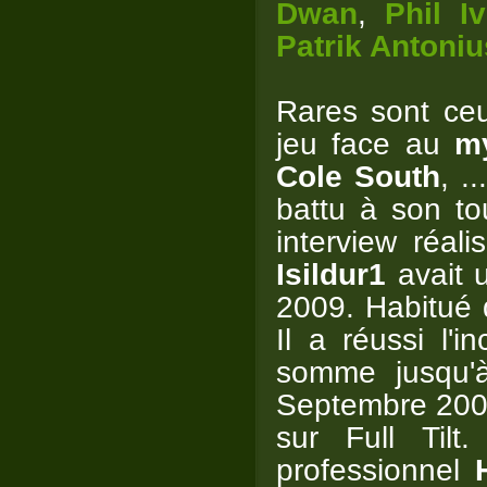
Dwan
,
Phil I
Patrik Antoniu
Rares sont ceu
jeu face au
my
Cole South
, .
battu à son to
interview réali
Isildur1
avait 
2009. Habitué 
Il a réussi l'in
somme jusqu'à
Septembre 2009
sur Full Tilt
professionnel