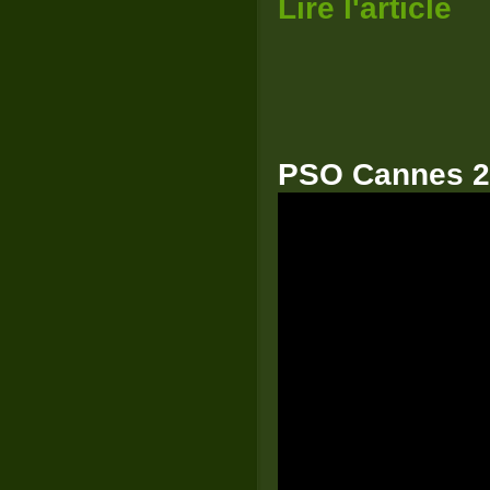
Lire l'article
PSO Cannes 2