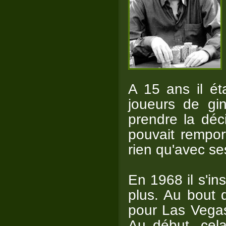
A 15 ans il ét
joueurs de gi
prendre la décis
pouvait rempor
rien qu'avec se
En 1968 il s'in
plus. Au bout d
pour Las Vegas 
Au début, cel