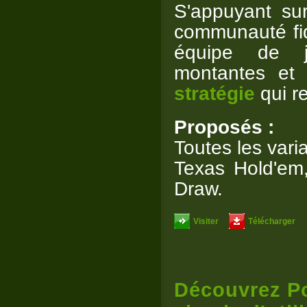
S'appuyant su
communauté fid
équipe de jo
montantes et 
stratégie
qui re
Proposés :
Toutes les varia
Texas Hold'em,
Draw.
Visiter
Télécharger
Découvrez Po