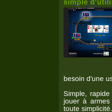
simple d'util
besoin d'une us
Simple, rapide
jouer à armes
toute simplicité